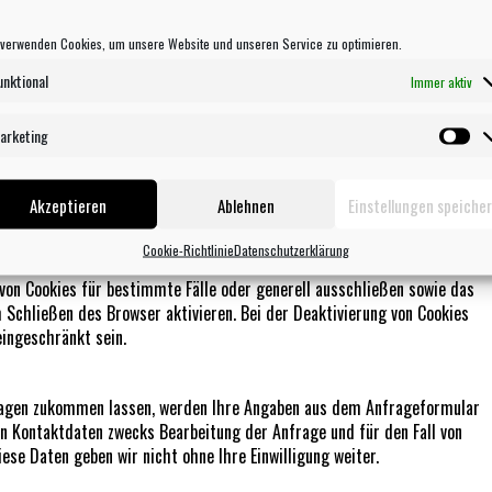
Hierzu sowie zu weiteren Fragen zum Thema personenbezogene Daten
m Impressum angegebenen Adresse an uns wenden.
 verwenden Cookies, um unsere Website und unseren Service zu optimieren.
unktional
Immer aktiv
 so genannte Cookies. Cookies richten auf Ihrem Rechner keinen
ookies dienen dazu, unser Angebot nutzerfreundlicher, effektiver und
arketing
e Textdateien, die auf Ihrem Rechner abgelegt werden und die Ihr
Ma
okies sind so genannte „Session-Cookies“. Sie werden nach Ende
Akzeptieren
Ablehnen
Einstellungen speiche
dere Cookies bleiben auf Ihrem Endgerät gespeichert, bis Sie diese
uns, Ihren Browser beim nächsten Besuch wiederzuerkennen.
Cookie-Richtlinie
Datenschutzerklärung
 dass Sie über das Setzen von Cookies informiert werden und Cookies
 von Cookies für bestimmte Fälle oder generell ausschließen sowie das
Schließen des Browser aktivieren. Bei der Deaktivierung von Cookies
eingeschränkt sein.
ragen zukommen lassen, werden Ihre Angaben aus dem Anfrageformular
n Kontaktdaten zwecks Bearbeitung der Anfrage und für den Fall von
ese Daten geben wir nicht ohne Ihre Einwilligung weiter.