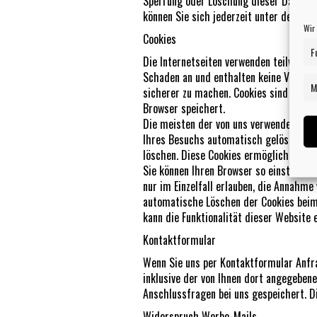
Sperrung oder Löschung dieser Daten. 
können Sie sich jederzeit unter der i
Wir
Cookies
F
Die Internetseiten verwenden teilweise
Schaden an und enthalten keine Viren. C
M
sicherer zu machen. Cookies sind klein
Browser speichert.
Die meisten der von uns verwendeten Co
Ihres Besuchs automatisch gelöscht. An
löschen. Diese Cookies ermöglichen es 
Sie können Ihren Browser so einstellen,
nur im Einzelfall erlauben, die Annahme
automatische Löschen der Cookies beim 
kann die Funktionalität dieser Website 
Kontaktformular
Wenn Sie uns per Kontaktformular Anf
inklusive der von Ihnen dort angegebene
Anschlussfragen bei uns gespeichert. Di
Widerspruch Werbe-Mails